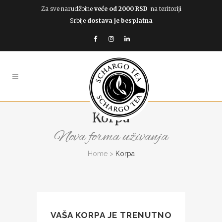
Za sve narudžbine
veće od 2000 RSD
na teritoriji
Srbije
dostava je besplatna
Korpa
Nova forma uživanja
Home
>
Korpa
VAŠA KORPA JE TRENUTNO