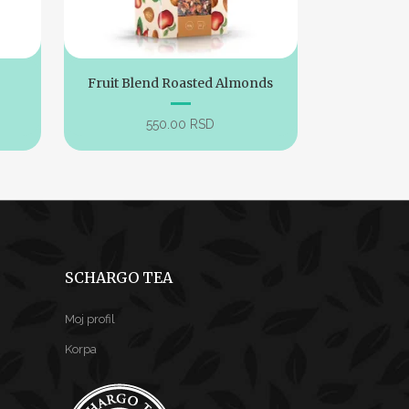
Fruit Blend Roasted Almonds
550.00
RSD
SCHARGO TEA
Moj profil
Korpa