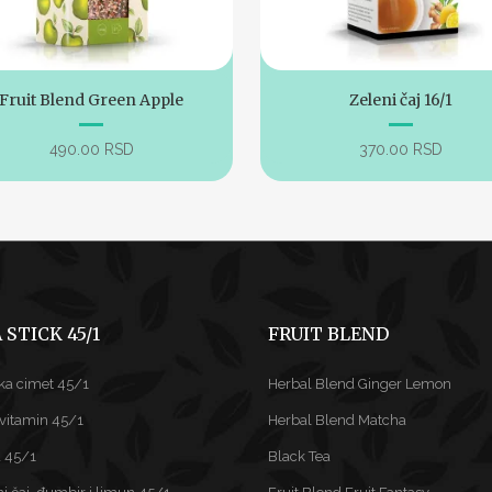
Fruit Blend Green Apple
Zeleni čaj 16/1
490.00
RSD
370.00
RSD
 STICK 45/1
FRUIT BLEND
ka cimet 45/1
Herbal Blend Ginger Lemon
ivitamin 45/1
Herbal Blend Matcha
 45/1
Black Tea