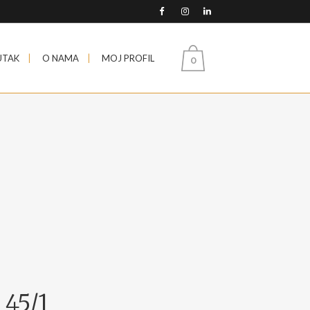
UTAK
O NAMA
MOJ PROFIL
0
 45/1