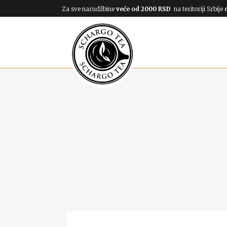
Za sve narudžbine
veće od 2000 RSD
na teritoriji Srbije