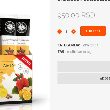
950.00
RSD
U KORPU
KATEGORIJA:
Schargo čaj
TAG:
multivitamin čaj
ADDI