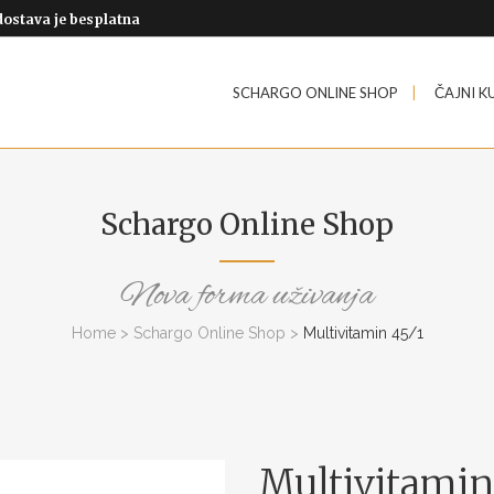
dostava je besplatna
SCHARGO ONLINE SHOP
ČAJNI K
Schargo Online Shop
Nova forma uživanja
Home
>
Schargo Online Shop
>
Multivitamin 45/1
Multivitamin