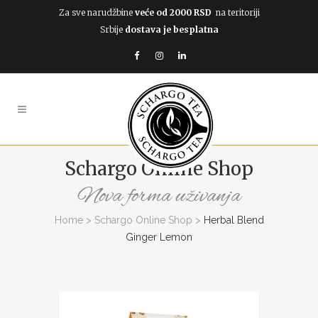
Za sve narudžbine
veće od 2000 RSD
na teritoriji
Srbije
dostava je besplatna
Schargo Online Shop
Nova forma uživanja
Home
>
Schargo Online Shop
>
Herbal Blend
Ginger Lemon