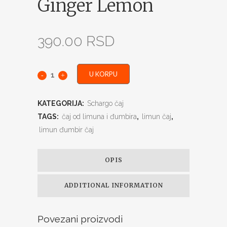
Ginger Lemon
390.00
RSD
U KORPU
KATEGORIJA:
Schargo čaj
TAGS:
čaj od limuna i đumbira
,
limun čaj
,
limun đumbir čaj
OPIS
ADDITIONAL INFORMATION
Povezani proizvodi