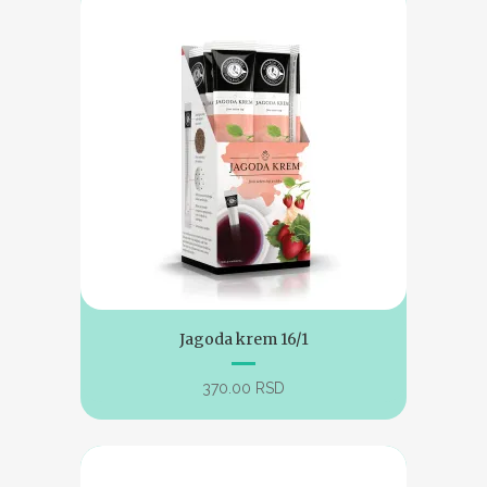
Jagoda krem 16/1
370.00
RSD