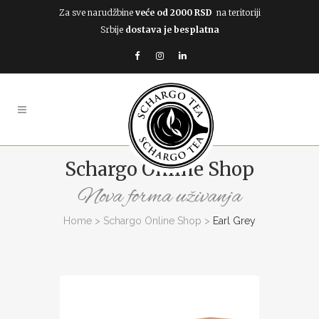
Za sve narudžbine
veće od 2000 RSD
na teritoriji
Srbije
dostava je besplatna
Schargo Online Shop
Nova forma uživanja
Home
>
Schargo Online Shop
>
Earl Grey