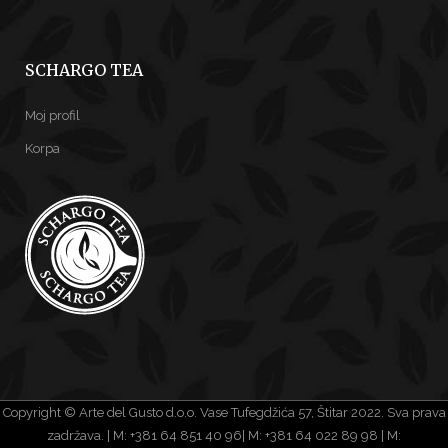
SCHARGO TEA
Moj profil
Korpa
Copyright © Arte del Gusto d.o.o. Vase Tufegdžića 57, Štitar 2022. Sva prava
zadržava. | M: +381 64 851 40 96| M: +381 64 022 89 98 | M: