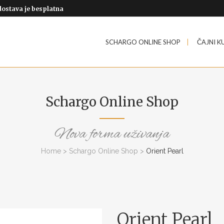
dostava je besplatna
SCHARGO ONLINE SHOP
ČAJNI K
Schargo Online Shop
Nova forma uživanja
Home
>
Schargo Online Shop
>
Orient Pearl
Orient Pearl