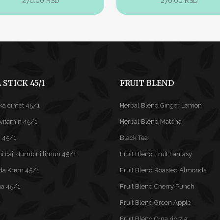
270.00
RSD
270.00
RSD
 STICK 45/1
FRUIT BLEND
ka cimet 45/1
Herbal Blend Ginger Lemon
ivitamin 45/1
Herbal Blend Matcha
 45/1
Black Tea
i čaj, đumbir i limun 45/1
Fruit Blend Fruit Fantasy
da Krem 45/1
Fruit Blend Roasted Almonds
na 45/1
Fruit Blend Cherry Punch
Fruit Blend Green Apple
Fruit Blend Crna ribizla