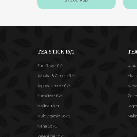
270.00
RSD
TEA STICK 16/1
TEA
Earl Grey 16/1
Jabu
Jabuka & Cimet 16/1
Mult
Jagoda krem 16/1
Nana
Kamilica 16/1
Zelen
Malina 16/1
Jago
Multivitamin 16/1
Mali
Nana 16/1
Zeleni čaj 16/1