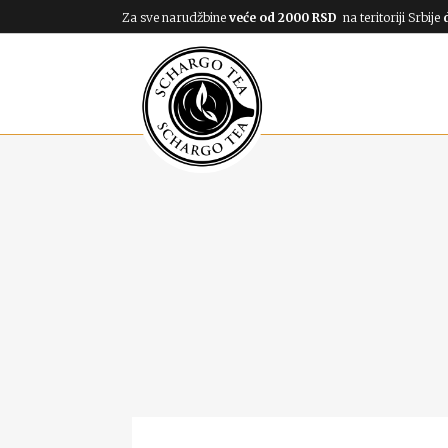
Za sve narudžbine
veće od 2000 RSD
na teritoriji Srbije