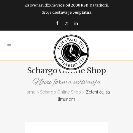
Za sve narudžbine
veće od 2000 RSD
na teritoriji
Srbije
dostava je besplatna
Schargo Online Shop
Nova forma uživanja
Home
>
Schargo Online Shop
>
Zeleni čaj sa
limunom