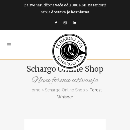
Za sve narudžbine
veće od 2000 RSD
na teritoriji
Srbije
dostava je besplatna
Schargo Online Shop
Nova forma uživanja
Home
>
Schargo Online Shop
>
Forest
Whisper