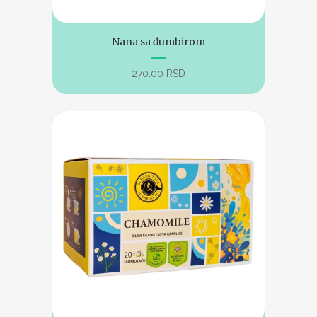
Nana sa đumbirom
270.00
RSD