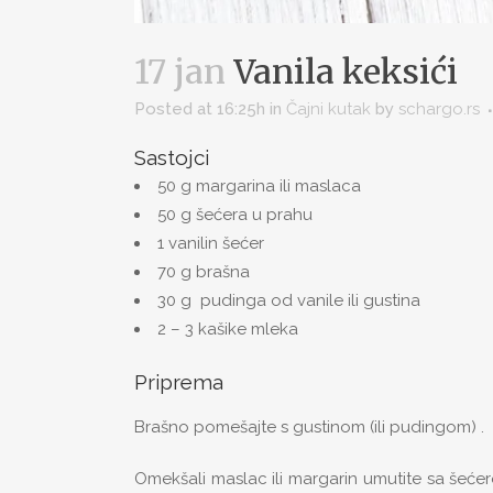
17 jan
Vanila keksići
Posted at 16:25h
in
Čajni kutak
by
schargo.rs
Sastojci
50 g margarina ili maslaca
50 g šećera u prahu
1 vanilin šećer
70 g brašna
30 g pudinga od vanile ili gustina
2 – 3 kašike mleka
Priprema
Brašno pomešajte s gustinom (ili pudingom) .
Omekšali maslac ili margarin umutite sa šeće