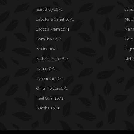
Earl Grey 16/1
Jabu
Jabuka & Cimet 16/1
Mult
Jagoda krem 16/1
Nana
Kamilica 16/1
Zelen
Malina 16/1
Jago
Multivitamin 16/1
Mali
Nana 16/1
Zeleni čaj 16/1
Crna Ribizla 16/1
Feel Slim 16/1
Matcha 16/1