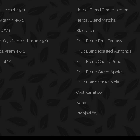
ka cimet 45/1
Herbal Blend Ginger Lemon
ivitamin 45/1
Herbal Blend Matcha
 45/1
Black Tea
i čaj, đumbir i limun 45/1
Fruit Blend Fruit Fantasy
da Krem 45/1
Fruit Blend Roasted Almonds
na 45/1
Fruit Blend Cherry Punch
Fruit Blend Green Apple
Fruit Blend Crna ribizla
Cvet Kamilice
Nana
Rtanjski čaj