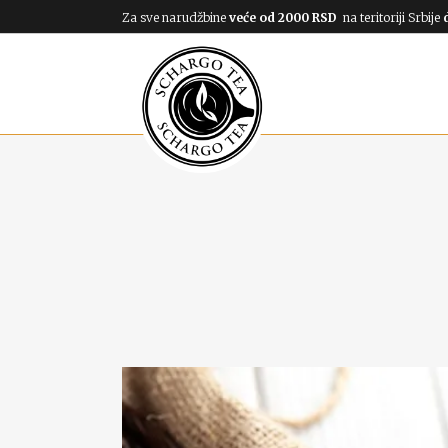
Za sve narudžbine
veće od 2000 RSD
na teritoriji Srbije