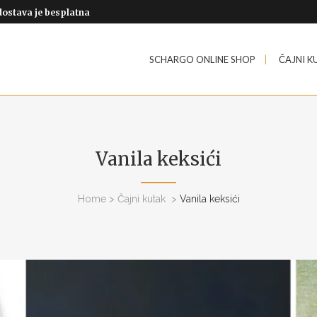
dostava je besplatna
SCHARGO ONLINE SHOP
ČAJNI K
Vanila keksići
Home
>
Čajni kutak
>
Vanila keksići