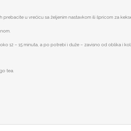
prebacite u vrećicu sa željenim nastavkom ili špricom za kekse i
adnom.
oko 12 – 15 minuta, a po potrebi i duže – zavisno od oblika i koli
go tea.