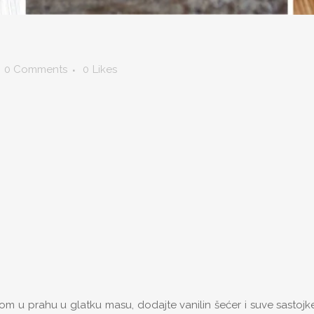
0 Comments
0
Likes
rom u prahu u glatku masu, dodajte vanilin šećer i suve sastoj