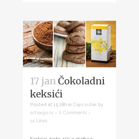
17 jan
Čokoladni
keksići
Posted at 15:28h
in
Čajni kutak
by
schargo.rs
0 Comments
14
Likes