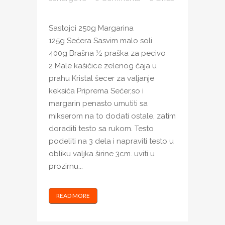
Sastojci 250g Margarina
125g Sećera Sasvim malo soli
400g Brašna ½ praška za pecivo
2 Male kašičice zelenog čaja u
prahu Kristal šecer za valjanje
keksića Priprema Sećer,so i
margarin penasto umutiti sa
mikserom na to dodati ostale, zatim
doraditi testo sa rukom. Testo
podeliti na 3 dela i napraviti testo u
obliku valjka širine 3cm. uviti u
prozirnu...
READ MORE