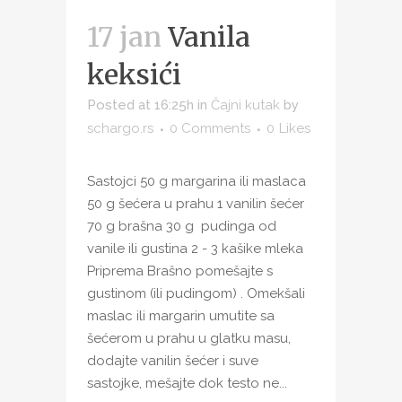
17 jan
Vanila
keksići
Posted at 16:25h
in
Čajni kutak
by
schargo.rs
0 Comments
0
Likes
Sastojci 50 g margarina ili maslaca
50 g šećera u prahu 1 vanilin šećer
70 g brašna 30 g pudinga od
vanile ili gustina 2 - 3 kašike mleka
Priprema Brašno pomešajte s
gustinom (ili pudingom) . Omekšali
maslac ili margarin umutite sa
šećerom u prahu u glatku masu,
dodajte vanilin šećer i suve
sastojke, mešajte dok testo ne...