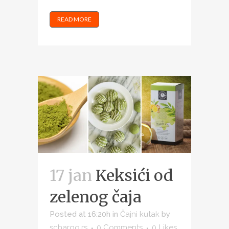
READ MORE
17 jan
Keksići od
zelenog čaja
Posted at 16:20h
in
Čajni kutak
by
schargo.rs
0 Comments
0
Likes