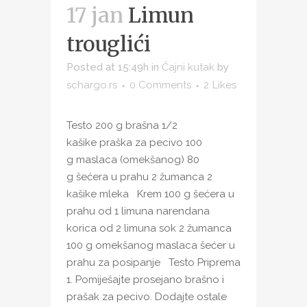
17 jan
Limun
trouglići
Posted at 15:49h
in
Čajni kutak
by
schargo.rs
0 Comments
2
Likes
Testo 200 g brašna 1/2
kašike praška za pecivo 100
g maslaca (omekšanog) 80
g šećera u prahu 2 žumanca 2
kašike mleka Krem 100 g šećera u
prahu od 1 limuna narendana
korica od 2 limuna sok 2 žumanca
100 g omekšanog maslaca šećer u
prahu za posipanje Testo Priprema
1. Pomiješajte prosejano brašno i
prašak za pecivo. Dodajte ostale