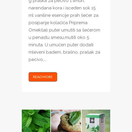
g praška za pecivo 1 limun,
narendana kora i isceđen sok 15
ml vaniline esencije prah šećer za
posipanje kolačića Priprema
Omekšali puter umutiti sa šećerom
u penastu smesu,mutiti oko 5
minuta. U umućen puter dodati
mleveni badem, brašno, prašak za
pecivo,...
READ MORE