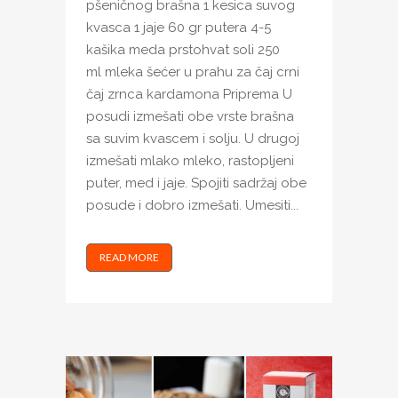
pšeničnog brašna 1 kesica suvog
kvasca 1 jaje 60 gr putera 4-5
kašika meda prstohvat soli 250
ml mleka šećer u prahu za čaj crni
čaj zrnca kardamona Priprema U
posudi izmešati obe vrste brašna
sa suvim kvascem i solju. U drugoj
izmešati mlako mleko, rastopljeni
puter, med i jaje. Spojiti sadržaj obe
posude i dobro izmešati. Umesiti...
READ MORE