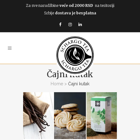
Za sve narudžbine
veće od 2000 RSD
na teritoriji
Srbije
dostava je besplatna
Čajni kutak
Home
>
Čajni kutak