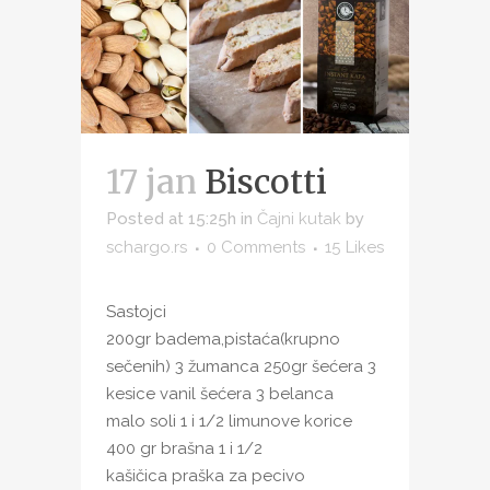
17 jan
Biscotti
Posted at 15:25h
in
Čajni kutak
by
schargo.rs
0 Comments
15
Likes
Sastojci
200gr badema,pistaća(krupno
sečenih) 3 žumanca 250gr šećera 3
kesice vanil šećera 3 belanca
malo soli 1 i 1/2 limunove korice
400 gr brašna 1 i 1/2
kašičica praška za pecivo