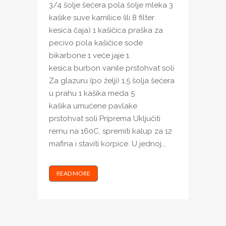
3/4 šolje šećera pola šolje mleka 3
kašike suve kamilice (ili 8 filter
kesica čaja) 1 kašičica praška za
pecivo pola kašičice sode
bikarbone 1 veće jaje 1
kesica burbon vanile prstohvat soli
Za glazuru (po želji) 1,5 šolja šećera
u prahu 1 kašika meda 5
kašika umućene pavlake
prstohvat soli Priprema Uključiti
rernu na 160C, spremiti kalup za 12
mafina i staviti korpice. U jednoj...
READ MORE