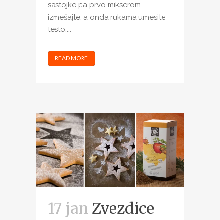
sastojke pa prvo mikserom
izmešajte, a onda rukama umesite
testo....
READ MORE
17 jan
Zvezdice