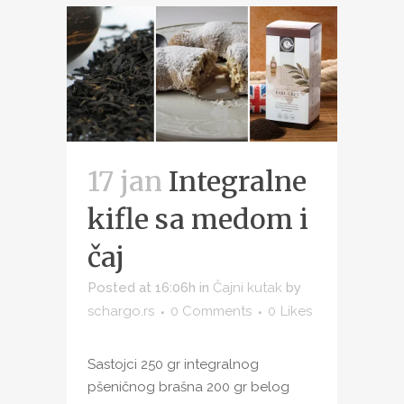
17 jan
Integralne
kifle sa medom i
čaj
Posted at 16:06h
in
Čajni kutak
by
schargo.rs
0 Comments
0
Likes
Sastojci 250 gr integralnog
pšeničnog brašna 200 gr belog