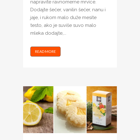
napravite ravnomerne mrvice.
Dodajte šećer, vanilin šećer, nanu i
jaje, i rukom malo duže mesite
testo, ako je suviše suvo malo
mleka dodajte,...
READ MORE