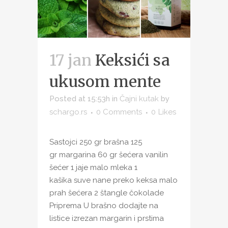
17 jan
Keksići sa
ukusom mente
Posted at 15:53h
in
Čajni kutak
by
schargo.rs
0 Comments
0
Likes
Sastojci 250 gr brašna 125
gr margarina 60 gr šećera vanilin
šećer 1 jaje malo mleka 1
kašika suve nane preko keksa malo
prah šećera 2 štangle čokolade
Priprema U brašno dodajte na
listice izrezan margarin i prstima