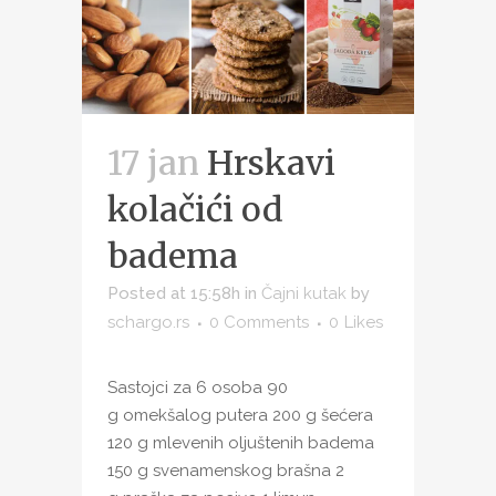
17 jan
Hrskavi
kolačići od
badema
Posted at 15:58h
in
Čajni kutak
by
schargo.rs
0 Comments
0
Likes
Sastojci za 6 osoba 90
g omekšalog putera 200 g šećera
120 g mlevenih oljuštenih badema
150 g svenamenskog brašna 2