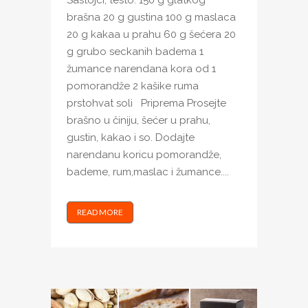
Sastojci, testo: 150 g glatkog
brašna 20 g gustina 100 g maslaca
20 g kakaa u prahu 60 g šećera 20
g grubo seckanih badema 1
žumance narendana kora od 1
pomorandže 2 kašike ruma
prstohvat soli Priprema Prosejte
brašno u činiju, šećer u prahu,
gustin, kakao i so. Dodajte
narendanu koricu pomorandže,
bademe, rum,maslac i žumance....
READ MORE