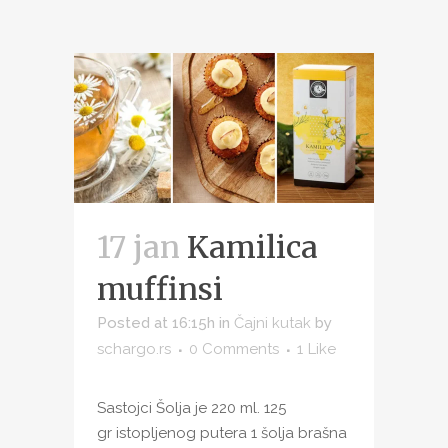
17 jan
Kamilica
muffinsi
Posted at 16:15h
in
Čajni kutak
by
schargo.rs
0 Comments
1
Like
Sastojci Šolja je 220 ml. 125
gr istopljenog putera 1 šolja brašna