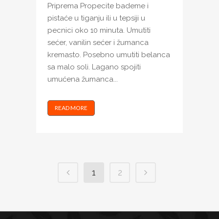
Priprema Propecite bademe i
pistaće u tiganju ili u tepsiji u
pecnici oko 10 minuta. Umutiti
sećer, vanilin sećer i žumanca
kremasto. Posebno umutiti belanca
sa malo soli. Lagano spojiti
umućena žumanca...
READ MORE
1
2