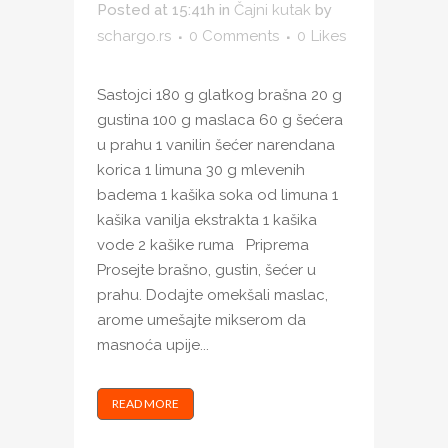
Posted at 15:41h
in
Čajni kutak
by
schargo.rs
0 Comments
0
Likes
Sastojci 180 g glatkog brašna 20 g
gustina 100 g maslaca 60 g šećera
u prahu 1 vanilin šećer narendana
korica 1 limuna 30 g mlevenih
badema 1 kašika soka od limuna 1
kašika vanilja ekstrakta 1 kašika
vode 2 kašike ruma Priprema
Prosejte brašno, gustin, šećer u
prahu. Dodajte omekšali maslac,
arome umešajte mikserom da
masnoća upije...
READ MORE